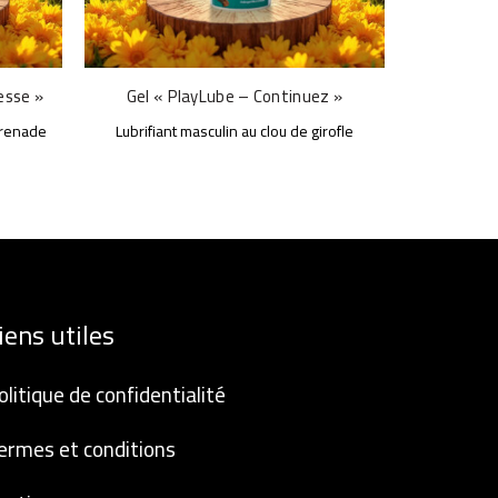
esse »
Gel « PlayLube – Continuez »
Gel
grenade
Lubrifiant masculin au clou de girofle
Lubrifia
iens utiles
olitique de confidentialité
ermes et conditions