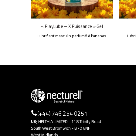
« PlayLube – X Puissance » Gel
Lubrifiant masculin parfumé à l'ananas
Lubri
(+44) 746 254 0251
UK;
HELTHIA LIMITED - 118 Trinity Road
South West Bromwich - B70 6NF
West Midlands.