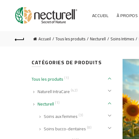
ACCUEIL
À PROPOS
Accueil
Tous les produits
Necturell
Soins Intimes
CATÉGORIES DE PRODUITS
(1)
Tous les produits
(42)
Naturell IntraCare
(1)
Necturell
(3)
Soins aux femmes
(8)
Soins bucco-dentaires