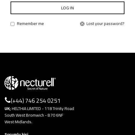
LOG IN
Lost your password?
Remember me
(+44) 746 254 0251
UK;
HELTHIA LIMITED - 118 Trinity Road
South West Bromwich - B70 6NF
West Midlands.
Sorumlu kişi